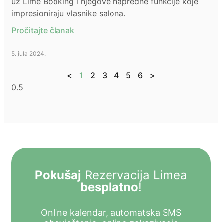
uz Lime Booking i njegove napredne funkcije koje
impresioniraju vlasnike salona.
Pročitajte članak
5. jula 2024.
<
1
2
3
4
5
6
>
Pokušaj
Rezervacija Limea
besplatno
!
Online kalendar, automatska SMS