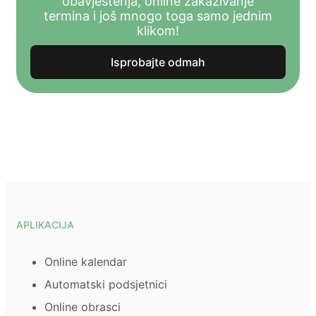
obavještenja, online zakazivanje
termina i još mnogo toga samo jednim
klikom!
Isprobajte odmah
APLIKACIJA
Online kalendar
Automatski podsjetnici
Online obrasci