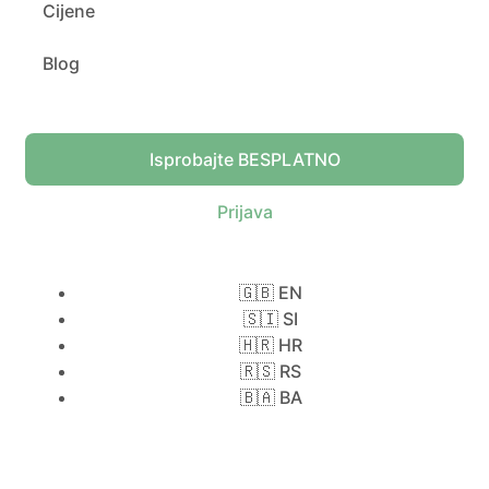
Cijene
Blog
Isprobajte BESPLATNO
Prijava
🇬🇧 EN
🇸🇮 SI
🇭🇷 HR
🇷🇸 RS
🇧🇦 BA