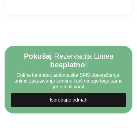
Pokušaj
Rezervacija Limea
besplatno
!
Online kalendar, automatska SMS obavještenja,
online zakazivanje termina i još mnogo toga samo
jednim klikom!
Isprobajte odmah