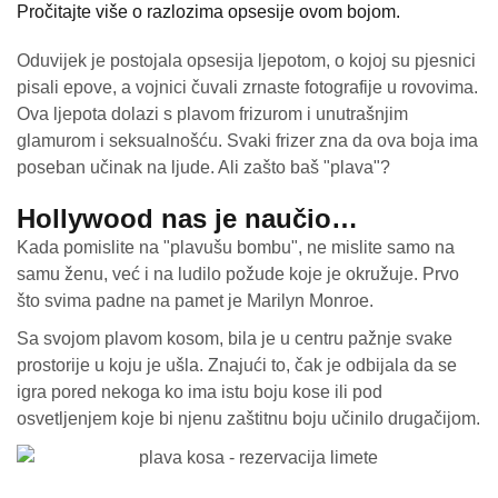
Pročitajte više o razlozima opsesije ovom bojom.
Oduvijek je postojala opsesija ljepotom, o kojoj su pjesnici
pisali epove, a vojnici čuvali zrnaste fotografije u rovovima.
Ova ljepota dolazi s plavom frizurom i unutrašnjim
glamurom i seksualnošću. Svaki frizer zna da ova boja ima
poseban učinak na ljude. Ali zašto baš "plava"?
Hollywood nas je naučio…
Kada pomislite na "plavušu bombu", ne mislite samo na
samu ženu, već i na ludilo požude koje je okružuje. Prvo
što svima padne na pamet je Marilyn Monroe.
Sa svojom plavom kosom, bila je u centru pažnje svake
prostorije u koju je ušla. Znajući to, čak je odbijala da se
igra pored nekoga ko ima istu boju kose ili pod
osvetljenjem koje bi njenu zaštitnu boju učinilo drugačijom.