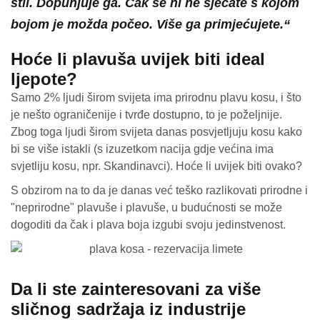
stil. Dopunjuje ga. Čak se ni ne sjećate s kojom
bojom je možda počeo. Više ga primjećujete.“
Hoće li plavuša uvijek biti ideal
ljepote?
Samo 2% ljudi širom svijeta ima prirodnu plavu kosu, i što
je nešto ograničenije i tvrđe dostupno, to je poželjnije.
Zbog toga ljudi širom svijeta danas posvjetljuju kosu kako
bi se više istakli (s izuzetkom nacija gdje većina ima
svjetliju kosu, npr. Skandinavci). Hoće li uvijek biti ovako?
S obzirom na to da je danas već teško razlikovati prirodne i
"neprirodne" plavuše i plavuše, u budućnosti se može
dogoditi da čak i plava boja izgubi svoju jedinstvenost.
Da li ste zainteresovani za više
sličnog sadržaja iz industrije