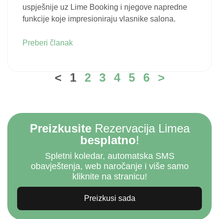
uspješnije uz Lime Booking i njegove napredne
funkcije koje impresioniraju vlasnike salona.
Preberi članak
<
1
2
3
4
5
6
>
Preizkusite
Rezervacija Limea
besplatno
!
Spletni koledar, automatska SMS
obavještenja, web naročanje i više samo
kliknite na stranicu!
Preizkusi sada