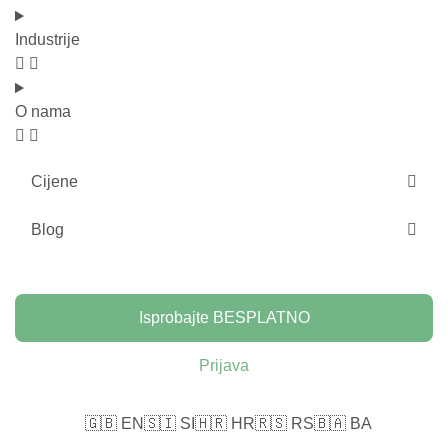
Industrije
O nama
Cijene
Blog
Isprobajte BESPLATNO
Prijava
🇬🇧 EN
🇸🇮 SI
🇭🇷 HR
🇷🇸 RS
🇧🇦 BA